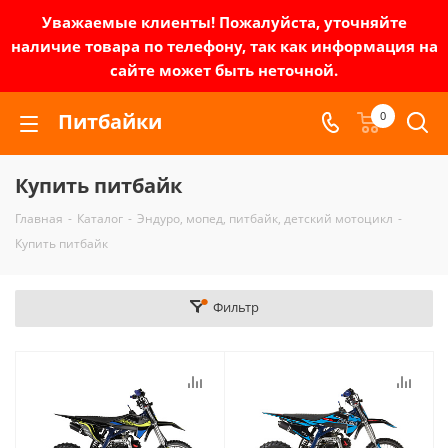
Уважаемые клиенты! Пожалуйста, уточняйте
наличие товара по телефону, так как информация на
сайте может быть неточной.
Питбайки
0
Купить питбайк
Главная
-
Каталог
-
Эндуро, мопед, питбайк, детский мотоцикл
-
Купить питбайк
Фильтр