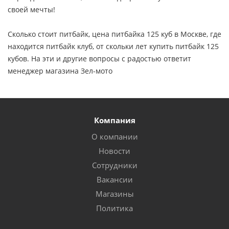
своей мечты!
Сколько стоит питбайк, цена питбайка 125 куб в Москве, где
находится питбайк клуб, от скольки лет купить питбайк 125
кубов. На эти и другие вопросы с радостью ответит
менеджер магазина Зел-мото
Компания
О компании
Новости
Сотрудники
Вакансии
Магазины
Политика