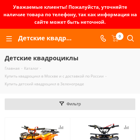
Уважаемые клиенты! Пожалуйста, уточняйте
наличие товара по телефону, так как информация на
сайте может быть неточной.
Детские квадроциклы в Москве | Зел-мото
0
Детские квадроциклы
Главная
-
Каталог
-
Купить квадроцикл в Москве и с доставкой по России
-
Купить детский квадроцикл в Зеленограде
Фильтр