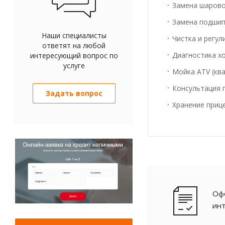
Замена шаров
Замена подшип
Наши специалисты
Чистка и регу
ответят на любой
Диагностика х
интересующий вопрос по
услуге
Мойка ATV (кв
Консультация 
Задать вопрос
Хранение прице
Офо
ин