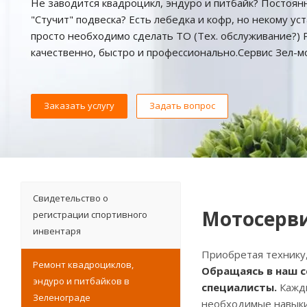
Не заводится квадроцикл, эндуро и питбайк? Постоян
"Стучит" подвеска? Есть лебедка и кофр, но некому ус
просто необходимо сделать ТО (Тех. обслуживание?)
качественно, быстро и профессионально.Сервис Зел-м
Заказать услугу
Задать вопрос
Свидетельство о
Мотосерви
регистрации спортивного
инвентаря
Приобретая технику,
Ремонт квадроциклов,
Обращаясь в наш с
эндуро и питбайков в
специалисты.
Кажды
Зеленограде
необходимые навыки