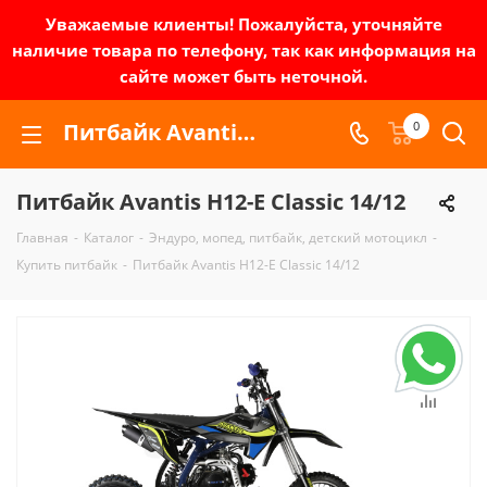
Уважаемые клиенты! Пожалуйста, уточняйте
наличие товара по телефону, так как информация на
сайте может быть неточной.
Питбайк Avantis H12-E Classic 14/12 | Зел-мото
0
Питбайк Avantis H12-E Classic 14/12
Главная
-
Каталог
-
Эндуро, мопед, питбайк, детский мотоцикл
-
Купить питбайк
-
Питбайк Avantis H12-E Classic 14/12