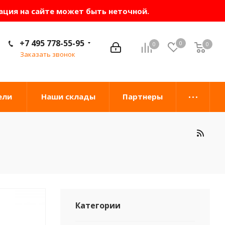
ация на сайте может быть неточной.
+7 495 778-55-95
0
0
0
0
Заказать звонок
ели
Наши склады
Партнеры
Категории