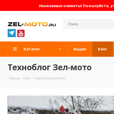
Уважаемые клиенты! Пожалуйста, ут
Каталог
Акции
Блог
Техноблог Зел-мото
Главная
-
Блог
-
Советы покупателям