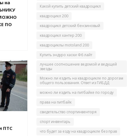
ы на
Какой купить детский квадроцикл
ЛЬНИКУ
квадроцикл 200
 МОЖНО
КЕ ПО
квадроцикл детский бензиновый
квадроцикл хантер 200
квадроциклы motoland 200
Купить эндуро хаски Ф6 лайт
лучшее соотношение ведомой и ведущей
звезды
Можно ли ездить на квадроцикле по дорогам
общего пользования. Ответ из ГИБДД
можно ли ездить на питбайке по городу
права на питбайк
свидетельство спортинвенторя
спорт инвентарь
и ПТС
что будет за езду на квадроцикле без прав