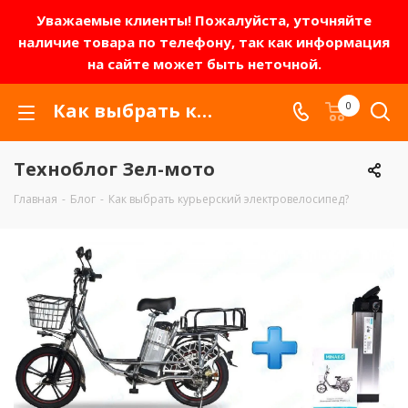
Уважаемые клиенты! Пожалуйста, уточняйте
наличие товара по телефону, так как информация
на сайте может быть неточной.
Как выбрать курьерский велосипед минако?
0
Техноблог Зел-мото
Главная
-
Блог
-
Как выбрать курьерский электровелосипед?