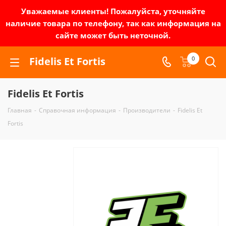
Уважаемые клиенты! Пожалуйста, уточняйте
наличие товара по телефону, так как информация на
сайте может быть неточной.
Fidelis Et Fortis
0
Fidelis Et Fortis
Главная
-
Справочная информация
-
Производители
-
Fidelis Et
Fortis