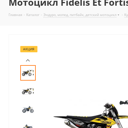
Мотоцикл Fidelis Et Forti
Главная
-
Каталог
-
Эндуро, мопед, питбайк, детский мотоцикл
-
К
АКЦИЯ