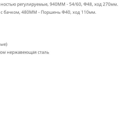
лностью регулируемые, 940MM - 54/60, Ф48, ход 270мм.
 с бачком, 480MM - Поршень Ф40, ход 110мм.
ные)
ром нержавеющая сталь