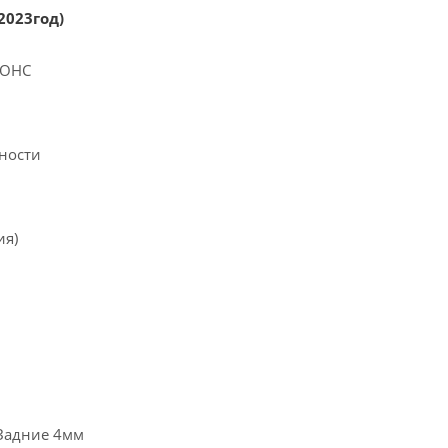
2023год)
DOHC
ности
ия)
Задние 4мм