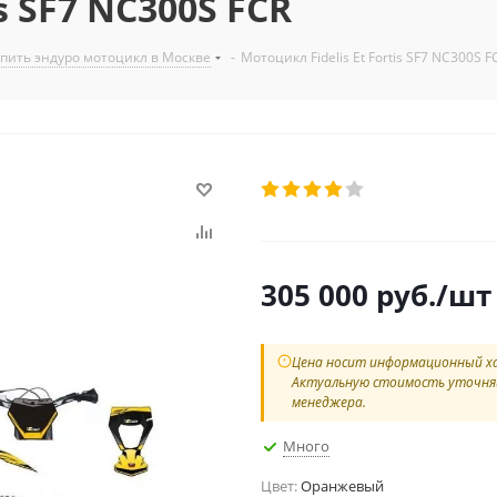
s SF7 NC300S FCR
упить эндуро мотоцикл в Москве
-
Мотоцикл Fidelis Et Fortis SF7 NC300S F
305 000
руб.
/шт
Цена носит информационный х
Актуальную стоимость уточня
менеджера.
Много
Цвет:
Оранжевый