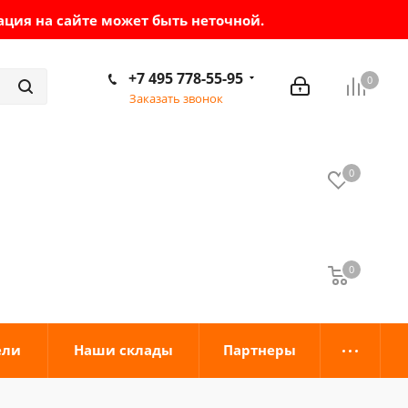
ация на сайте может быть неточной.
+7 495 778-55-95
0
Заказать звонок
0
0
0
ели
Наши склады
Партнеры