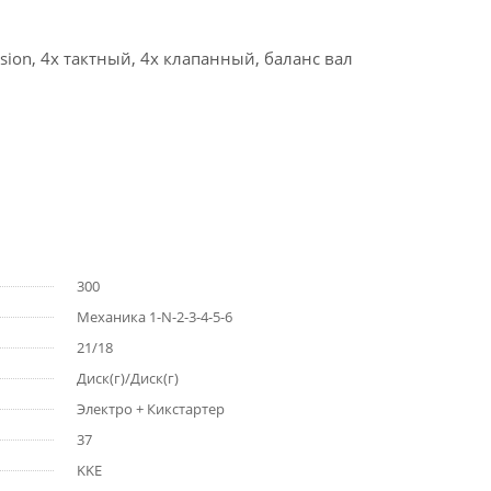
ion, 4х тактный, 4х клапанный, баланс вал
300
Механика 1-N-2-3-4-5-6
21/18
Диск(г)/Диск(г)
Электро + Кикстартер
37
KKE