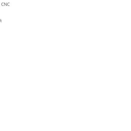
я CNC
й