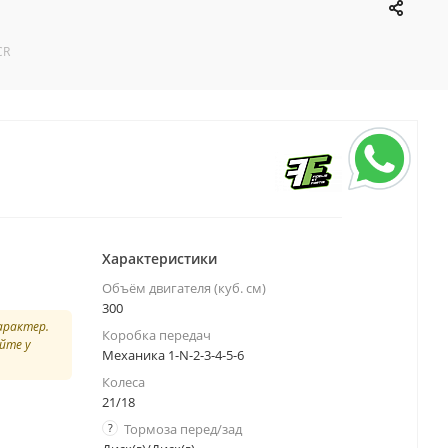
CR
Характеристики
Объём двигателя (куб. см)
300
арактер.
Коробка передач
йте у
Механика 1-N-2-3-4-5-6
Колеса
21/18
?
Тормоза перед/зад