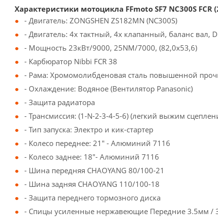
Характеристики мотоцикла FFmoto SF7 NC300S FCR (
- Двигатель: ZONGSHEN ZS182MN (NC300S)
- Двигатель: 4х тактный, 4х клапанный, баланс вал, 
- Мощность 23кВт/9000, 25NM/7000, (82,0х53,6)
- Карбюратор Nibbi FCR 38
- Рама: Хромомолибденовая сталь повышенной проч
- Охлаждение: Водяное (Вентилятор Panasonic)
- Защита радиатора
- Трансмиссия: (1-N-2-3-4-5-6) (легкий выжим сцеплен
- Тип запуска: Электро и кик-стартер
- Колесо переднее: 21" - Алюминий 7116
- Колесо заднее: 18"- Алюминий 7116
- Шина передняя CHAOYANG 80/100-21
- Шина задняя CHAOYANG 110/100-18
- Защита переднего тормозного диска
- Спицы усиленные нержавеющие Передние 3.5мм / 