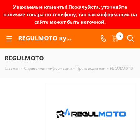
Уважаемые клиенты! Пожалуйста, уточняйте
наличие товара по телефону, так как информация на
сайте может быть неточной.
REGULMOTO купить в Москве
0
REGULMOTO
Главная
-
Справочная информация
-
Производители
-
REGULMOTO