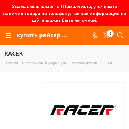
Уважаемые клиенты! Пожалуйста, уточняйте
наличие товара по телефону, так как информация на
сайте может быть неточной.
купить рейсер эндуро RACER
0
RACER
Главная
-
Справочная информация
-
Производители
-
RACER