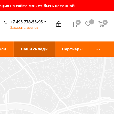
ация на сайте может быть неточной.
+7 495 778-55-95
0
0
0
0
Заказать звонок
ели
Наши склады
Партнеры