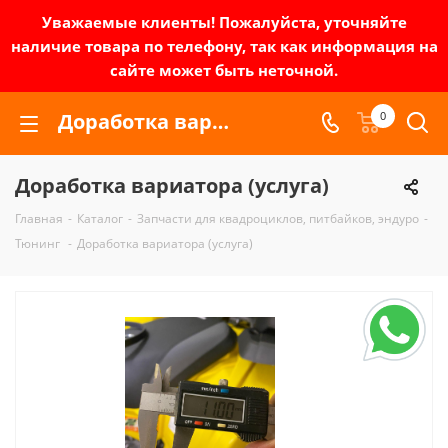
Уважаемые клиенты! Пожалуйста, уточняйте
наличие товара по телефону, так как информация на
сайте может быть неточной.
Доработка вариатора (услуга) | Зел-мото
0
Доработка вариатора (услуга)
Главная
-
Каталог
-
Запчасти для квадроциклов, питбайков, эндуро
-
Тюнинг
-
Доработка вариатора (услуга)