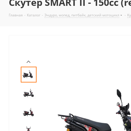
Скутер SMART II - 150cc (
Главная
-
Каталог
-
Эндуро, мопед, питбайк, детский мотоцикл
-
Ку