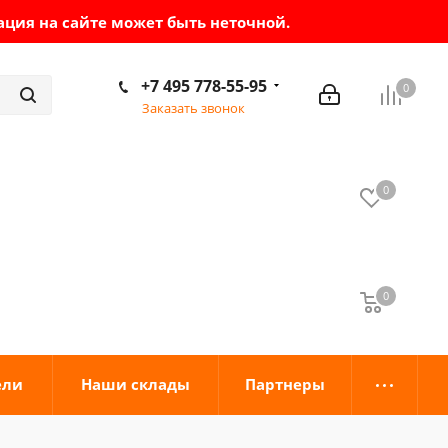
ация на сайте может быть неточной.
+7 495 778-55-95
0
Заказать звонок
0
0
0
ели
Наши склады
Партнеры