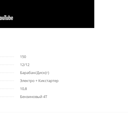
150
12/12
Барабан/Диск(г)
Электро + Кикстартер
10,8
Бензиновый 4Т