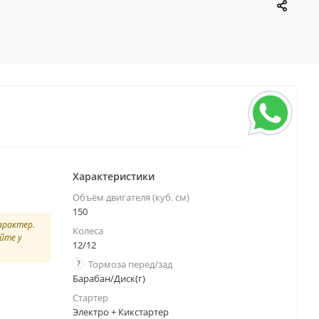
Характеристики
Объём двигателя (куб. см)
150
арактер.
Колеса
йте у
12/12
?
Тормоза перед/зад
Барабан/Диск(г)
Стартер
Электро + Кикстартер