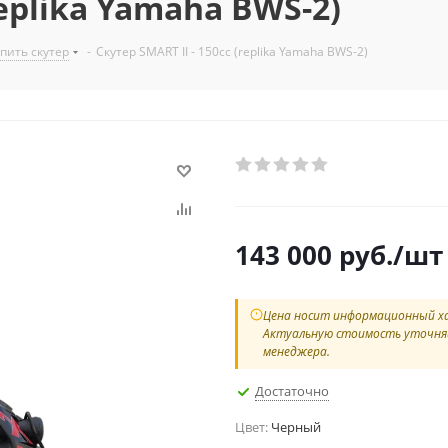
replika Yamaha BWS-2)
пить скутер
-
Скутер SMART II - 150cc (replika Yamaha BWS-2)
143 000
руб.
/шт
Цена носит информационный х
Актуальную стоимость уточня
менеджера.
Достаточно
Цвет:
Черный