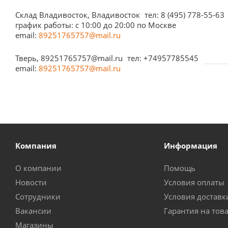
Склад Владивосток, Владивосток
тел: 8 (495) 778-55-63
график работы: с 10:00 до 20:00 по Москве
email:
89251765757@mail.ru
Тверь, 89251765757@mail.ru
тел: +74957785545
email:
89251765757@mail.ru
Компания
Информация
О компании
Помощь
Новости
Условия оплаты
Сотрудники
Условия доставк
Вакансии
Гарантия на тов
Магазины