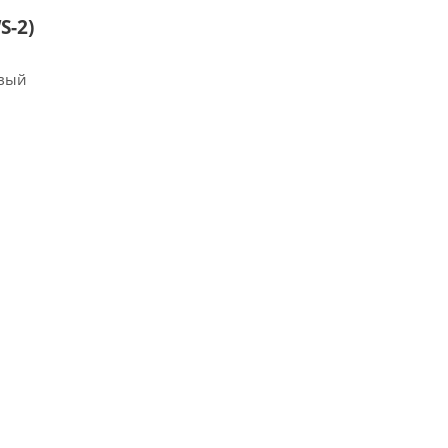
S-2)
овый