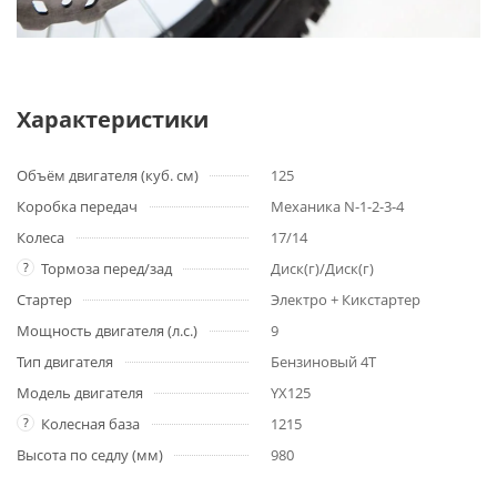
Характеристики
Объём двигателя (куб. см)
125
Коробка передач
Механика N-1-2-3-4
Колеса
17/14
?
Тормоза перед/зад
Диск(г)/Диск(г)
Стартер
Электро + Кикстартер
Мощность двигателя (л.с.)
9
Тип двигателя
Бензиновый 4Т
Модель двигателя
YX125
?
Колесная база
1215
Высота по седлу (мм)
980