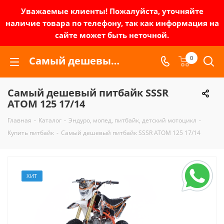
Уважаемые клиенты! Пожалуйста, уточняйте
наличие товара по телефону, так как информация на
сайте может быть неточной.
Самый дешевый питбайк SSSR ATOM 125 17/14 | Зел-мото
0
Самый дешевый питбайк SSSR
ATOM 125 17/14
Главная
-
Каталог
-
Эндуро, мопед, питбайк, детский мотоцикл
-
Купить питбайк
-
Самый дешевый питбайк SSSR ATOM 125 17/14
ХИТ