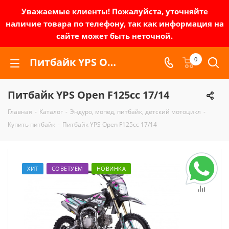
Уважаемые клиенты! Пожалуйста, уточняйте
наличие товара по телефону, так как информация на
сайте может быть неточной.
Питбайк YPS Open F125cc 17/14 | Зел-мото
0
Питбайк YPS Open F125cc 17/14
Главная
-
Каталог
-
Эндуро, мопед, питбайк, детский мотоцикл
-
Купить питбайк
-
Питбайк YPS Open F125cc 17/14
ХИТ
СОВЕТУЕМ
НОВИНКА