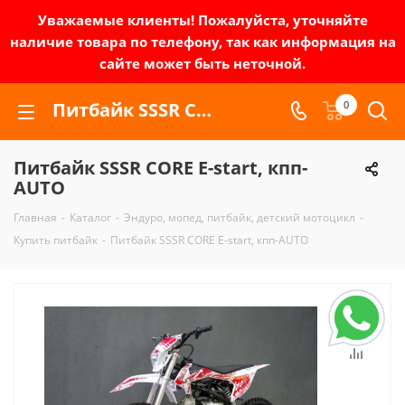
Уважаемые клиенты! Пожалуйста, уточняйте
наличие товара по телефону, так как информация на
сайте может быть неточной.
Питбайк SSSR CORE E-start, кпп-AUTO | Зел-мото
0
Питбайк SSSR CORE E-start, кпп-
AUTO
Главная
-
Каталог
-
Эндуро, мопед, питбайк, детский мотоцикл
-
Купить питбайк
-
Питбайк SSSR CORE E-start, кпп-AUTO