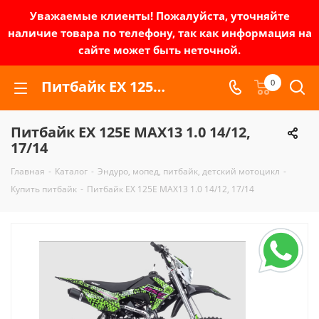
Уважаемые клиенты! Пожалуйста, уточняйте
наличие товара по телефону, так как информация на
сайте может быть неточной.
Питбайк EX 125E MAX13 1.0 14/12, 17/14 | Зел-мото
0
Питбайк EX 125E MAX13 1.0 14/12,
17/14
Главная
-
Каталог
-
Эндуро, мопед, питбайк, детский мотоцикл
-
Купить питбайк
-
Питбайк EX 125E MAX13 1.0 14/12, 17/14