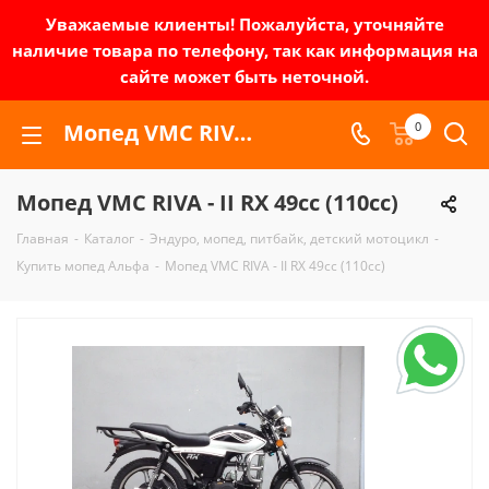
Уважаемые клиенты! Пожалуйста, уточняйте
наличие товара по телефону, так как информация на
сайте может быть неточной.
Мопед VMC RIVA - II RX 49сс (110сс) | Зел-мото
0
Мопед VMC RIVA - II RX 49сс (110сс)
Главная
-
Каталог
-
Эндуро, мопед, питбайк, детский мотоцикл
-
Купить мопед Альфа
-
Мопед VMC RIVA - II RX 49сс (110сс)