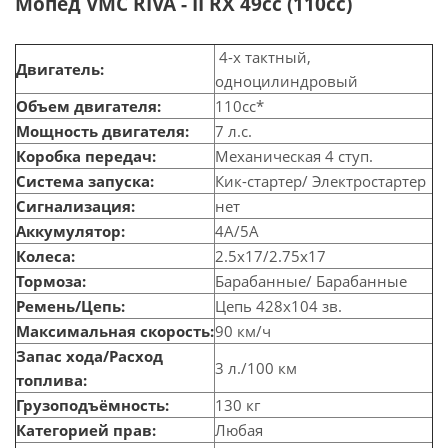
Мопед VMC RIVA - II RX 49сс (110сс)
4-х тактный,
Двигатель:
одноцилиндровый
Объем двигателя:
110сс*
Мощность двигателя:
7 л.с.
Коробка передач:
Механическая 4 ступ.
Система запуска:
Кик-стартер/ Электростартер
Сигнализация:
нет
Аккумулятор:
4А/5А
Колеса:
2.5х17/2.75х17
Тормоза:
Барабанные/ Барабанные
Ремень/Цепь:
Цепь 428х104 зв.
Максимальная скорость:
90 км/ч
Запас хода/Расход
3 л./100 км
топлива:
Грузоподъёмность:
130 кг
Категорией прав:
Любая