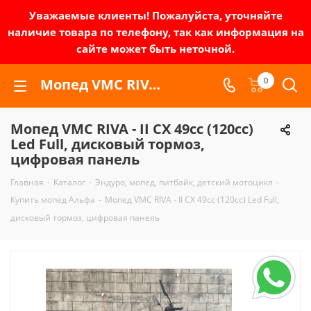
Уважаемые клиенты! Пожалуйста, уточняйте
наличие товара по телефону, так как информация на
сайте может быть неточной.
Мопед VMC RIVA - II CX 49сс (120сс) Led Full, дисковый тормоз, цифровая панель | Зел-мото
0
Мопед VMC RIVA - II CX 49сс (120сс)
Led Full, дисковый тормоз,
цифровая панель
Главная
-
Каталог
-
Эндуро, мопед, питбайк, детский мотоцикл
-
Купить мопед Альфа
-
Мопед VMC RIVA - II CX 49сс (120сс) Led Full,
дисковый тормоз, цифровая панель