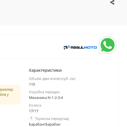
Характеристики
Объём двигателя (куб. см)
110
арактер.
Коробка передач
йте у
Механика N-1-2-3-4
Колеса
17/17
?
Тормоза перед/зад
Барабан/Барабан