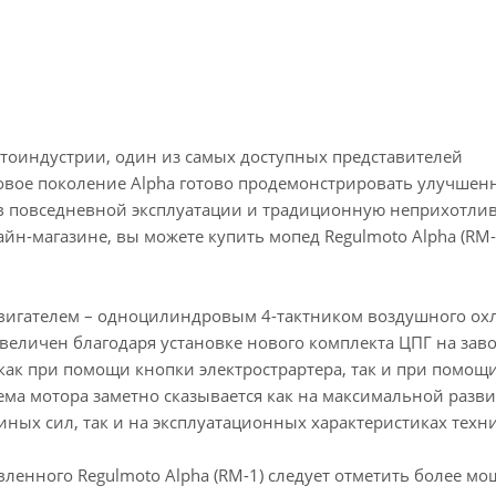
мотоиндустрии, один из самых доступных представителей
Новое поколение Alpha готово продемонстрировать улучшен
в повседневной эксплуатации и традиционную неприхотлив
-магазине, вы можете купить мопед Regulmoto Alpha (RM-1
вигателем – одноцилиндровым 4-тактником воздушного ох
величен благодаря установке нового комплекта ЦПГ на заво
 как при помощи кнопки электрострартера, так и при помощ
ема мотора заметно сказывается как на максимальной разв
ных сил, так и на эксплуатационных характеристиках техн
ленного Regulmoto Alpha (RM-1) следует отметить более м