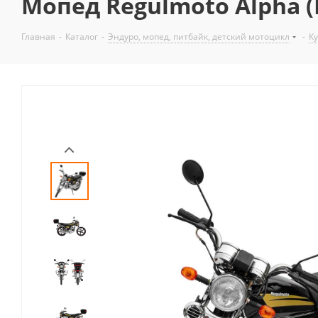
Мопед Regulmoto Alpha (
Главная
-
Каталог
-
Эндуро, мопед, питбайк, детский мотоцикл
-
К