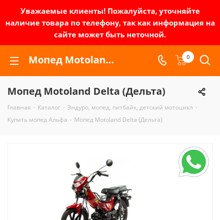
Уважаемые клиенты! Пожалуйста, уточняйте
наличие товара по телефону, так как информация на
сайте может быть неточной.
Мопед Motoland Delta (Дельта) | Зел-мото
0
Мопед Motoland Delta (Дельта)
Главная
-
Каталог
-
Эндуро, мопед, питбайк, детский мотоцикл
-
Купить мопед Альфа
-
Мопед Motoland Delta (Дельта)