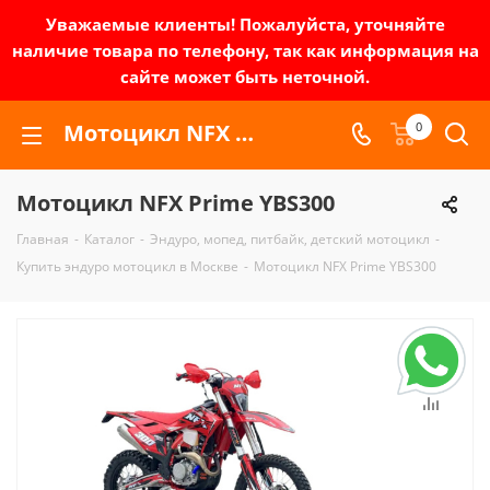
Уважаемые клиенты! Пожалуйста, уточняйте
наличие товара по телефону, так как информация на
сайте может быть неточной.
Мотоцикл NFX Prime YBS300 | Зел-мото
0
Мотоцикл NFX Prime YBS300
Главная
-
Каталог
-
Эндуро, мопед, питбайк, детский мотоцикл
-
Купить эндуро мотоцикл в Москве
-
Мотоцикл NFX Prime YBS300