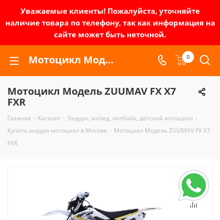
Уважаемые клиенты! Пожалуйста, уточняйте
наличие товара по телефону, так как информация на
сайте может быть неточной.
Мотоцикл Модель ZUUMAV FX X7 FXR | Зел-мото
0
Мотоцикл Модель ZUUMAV FX X7
FXR
Главная
-
Каталог
-
Эндуро, мопед, питбайк, детский мотоцикл
-
Купить эндуро мотоцикл в Москве
-
Мотоцикл Модель ZUUMAV FX X7
FXR