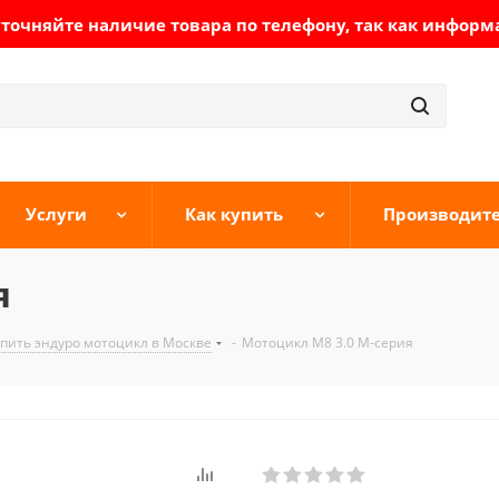
очняйте наличие товара по телефону, так как информ
Услуги
Как купить
Производит
я
упить эндуро мотоцикл в Москве
-
Мотоцикл M8 3.0 М-серия