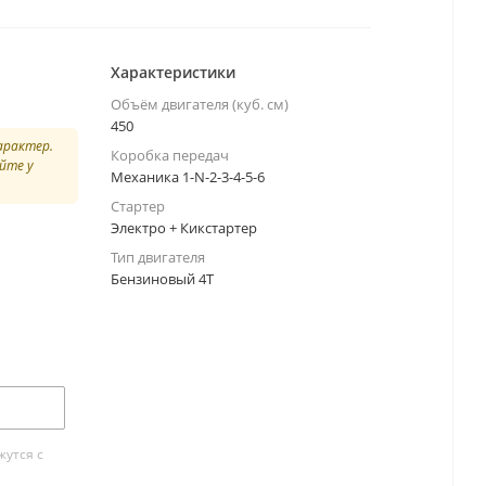
Характеристики
Объём двигателя (куб. см)
450
арактер.
Коробка передач
йте у
Механика 1-N-2-3-4-5-6
Стартер
Электро + Кикстартер
Тип двигателя
Бензиновый 4Т
утся с