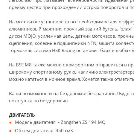
лёгкостью "проглатывает" все неровности. Идеальная 
преимущество при прохождении острых поворотов и п
На мотоцикле установлено все необходимое для оффроу
алюминиевый маятник, прочный задний бугель, “злая” 
диски MOJO, усиленная цепь, датчик моточасов, прочн
сцепления, колесные подшипники NTN, защита коллекто
тормозная система HSК Racing остановит байк в любых 
На BSE M8 также можно с комфортном отправиться в п
широкому спортивному рулю, наличию электростартера и
можно кататься в ночное время. Хочется также отмети
Ваши возможности на бездорожье безграничны! Будь то
покатушка по бездорожью.
ДВИГАТЕЛЬ
Модель двигателя - Zongshen ZS 194 MQ
Объем двигателя 450 см3