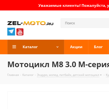
Уважаемые клиенты! Пожалуйста, ут
Каталог
Акции
Блог
Мотоцикл M8 3.0 М-сери
Главная
-
Каталог
-
Эндуро, мопед, питбайк, детский мотоцикл
-
К