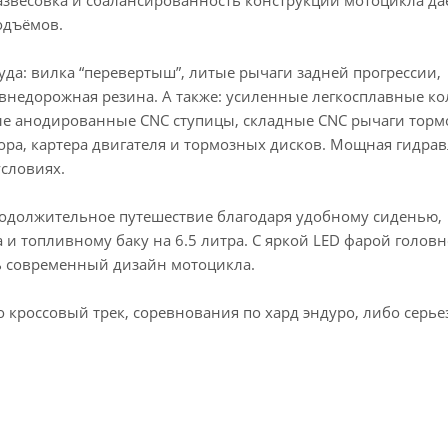
развесовка и сбалансированность конструкции мотоцикла да
одъёмов.
да: вилка “перевертыш”, литые рычаги задней прогрессии,
внедорожная резина. А также: усиленные легкосплавные к
ые анодированные CNC ступицы, складные СNC рычаги торм
ра, картера двигателя и тормозных дисков. Мощная гидра
условиях.
родолжительное путешествие благодаря удобному сиденью,
 топливному баку на 6.5 литра. C яркой LED фарой головн
ть современный дизайн мотоцикла.
 кроссовый трек, соревнования по хард эндуро, либо серье