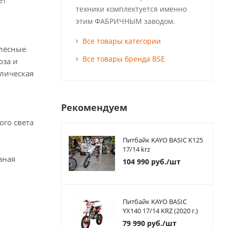
ёт
техники комплектуется именно
этим ФАБРИЧНЫМ заводом.
Все товары категории
олёсные
Все товары бренда BSE
оза и
влическая
Рекомендуем
ого света
Питбайк KAYO BASIC K125
17/14 krz
зная
104 990
руб.
/шт
Питбайк KAYO BASIC
YX140 17/14 KRZ (2020 г.)
79 990
руб.
/шт