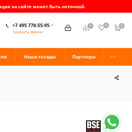
ация на сайте может быть неточной.
+7 495 778-55-95
0
0
0
0
Заказать звонок
ели
Наши склады
Партнеры