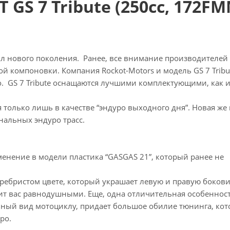
GS 7 Tribute (250cc, 172FM
л нового поколения. Ранее, все внимание производителей
 компоновки. Компания Rockot-Motors и модель GS 7 Tribut
. GS 7 Tribute оснащаются лучшими комплектующими, как и
 только лишь в качестве “эндуро выходного дня”. Новая же
нальных эндуро трасс.
именение в модели пластика “GASGAS 21”, который ранее не
еребристом цвете, который украшает левую и правую боков
вит вас равнодушными. Еще, одна отличительная особеннос
нный вид мотоциклу, придает большое обилие тюнинга, кот
ро.