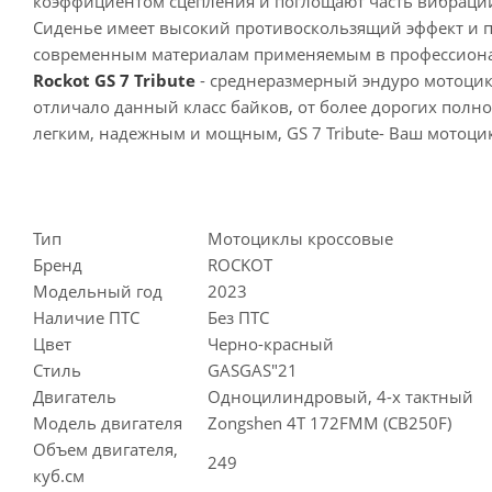
коэффициентом сцепления и поглощают часть вибраци
Сиденье имеет высокий противоскользящий эффект и пр
современным материалам применяемым в профессион
Rockot GS 7 Tribute
- среднеразмерный эндуро мотоцик
отличало данный класс байков, от более дорогих полн
легким, надежным и мощным, GS 7 Tribute- Ваш мотоци
Тип
Мотоциклы кроссовые
Бренд
ROCKOT
Модельный год
2023
Наличие ПТС
Без ПТС
Цвет
Черно-красный
Стиль
GASGAS"21
Двигатель
Одноцилиндровый, 4-х тактный
Модель двигателя
Zongshen 4Т 172FMM (CB250F)
Объем двигателя,
249
куб.см