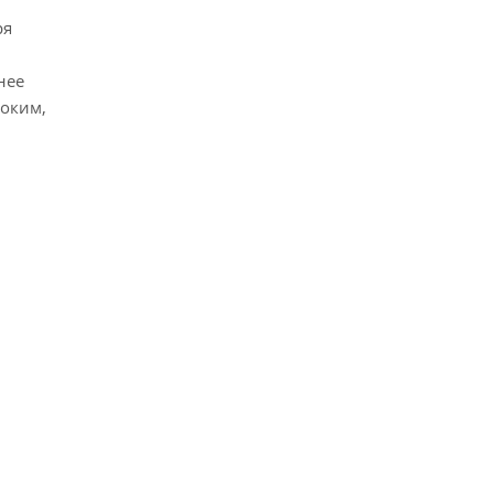
ря
нее
соким,