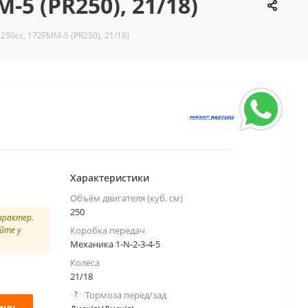
5 (PR250), 21/18)
250cc, 172FMM-5 (PR250), 21/18)
Характеристики
Объём двигателя (куб. см)
250
арактер.
йте у
Коробка передач
Механика 1-N-2-3-4-5
Колеса
21/18
?
Тормоза перед/зад
ину