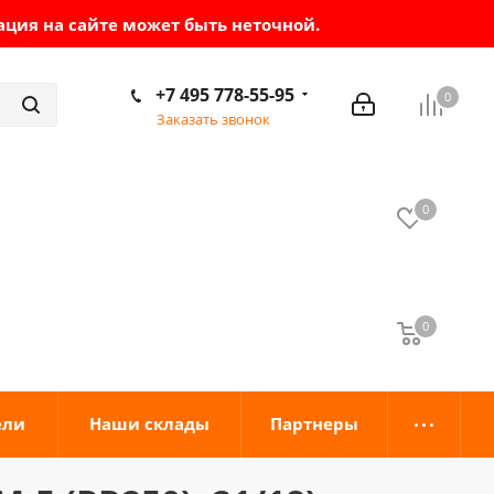
ация на сайте может быть неточной.
+7 495 778-55-95
0
Заказать звонок
0
0
0
ели
Наши склады
Партнеры