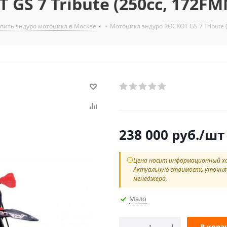
S 7 Tribute (250cc, 172FMM-
упить эндуро мотоцикл в Москве
-
Мотоцикл эндуро ROCKOT GS 7 Tribute (
238 000
руб.
/шт
Цена носит информационный х
Актуальную стоимость уточня
менеджера.
Мало
В корз