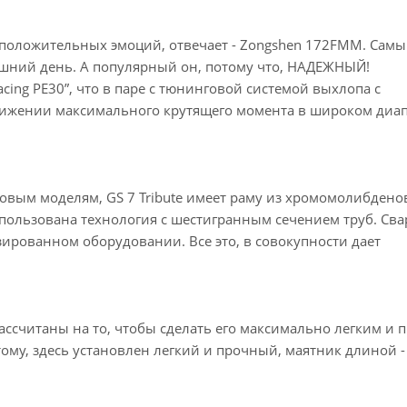
 положительных эмоций, отвечает - Zongshen 172FMM. Сам
шний день. А популярный он, потому что, НАДЕЖНЫЙ!
cing PE30”, что в паре с тюнинговой системой выхлопа с
тижении максимального крутящего момента в широком диа
повым моделям, GS 7 Tribute имеет раму из хромомолибдено
пользована технология с шестигранным сечением труб. Сва
ированном оборудовании. Все это, в совокупности дает
ссчитаны на то, чтобы сделать его максимально легким и п
ому, здесь установлен легкий и прочный, маятник длиной -