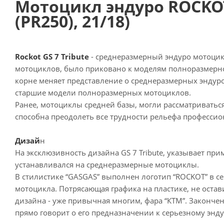
Мотоцикл эндуро ROCKOT 
(PR250), 21/18)
Rockot GS 7 Tribute
- среднеразмерный эндуро мотоцик
мотоциклов, было приковано к моделям полноразмерной
корне меняет представление о среднеразмерных эндуро
старшие модели полноразмерных мотоциклов.
Ранее, мотоциклы средней базы, могли рассматриваться
способна преодолеть все трудности рельефа профессио
Дизай
н
На эксклюзивность дизайна GS 7 Tribute, указывает пр
устанавливался на среднеразмерные мотоциклы.
В стилистике “GASGAS” выполнен логотип “ROCKOT” в с
мотоцикла. Потрясающая графика на пластике, не оста
дизайна - уже привычная многим, фара “КТМ”. Законче
прямо говорит о его предназначении к серьезному энду