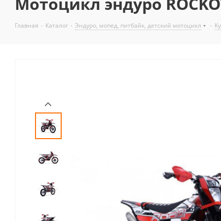
Мотоцикл эндуро ROCKOT G
Главная
-
Каталог
-
Эндуро, мопед, питбайк, детский мотоцикл
-
К