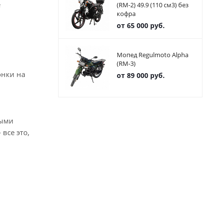
е
(RM-2) 49.9 (110 см3) без
кофра
от
65 000 руб.
Мопед Regulmoto Alpha
(RM-3)
онки на
от
89 000 руб.
ными
все это,