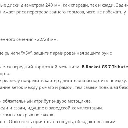
е диски диаметром 240 мм, как спереди, так и сзади. Задн
ижает риск перегрева заднего тормоза, чего не избежать у
нного сечения - 22/28 мм.
е рычаги “ASV”, защитит армированная защита рук с
дается передний тормозной механизм.
В Rockot GS 7 Tribute
орта.
 рельефу повредить картер двигателя и испортить поездку.
адание веток между рычаго и рамой, тем самым повышая без
 обязательный атрибут эндуро мотоцикла.
реди и сзади, идущие в заводской комплектации.
в самых мокрых поездках.
ость. Они очень приятны на ощупь, обладают высоким