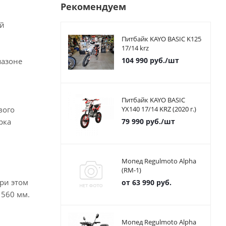
Рекомендуем
ый
Питбайк KAYO BASIC K125
17/14 krz
104 990
руб.
/шт
пазоне
Питбайк KAYO BASIC
вого
YX140 17/14 KRZ (2020 г.)
рка
79 990
руб.
/шт
Мопед Regulmoto Alpha
(RM-1)
ри этом
от
63 990 руб.
 560 мм.
Мопед Regulmoto Alpha