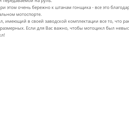
и передаваемой на руль.
и этом очень бережно к штанам гонщика - все это благода
альном мотоспорте.
л, имеющий в своей заводской комплектации все то, что ра
оразмерных. Если для Вас важно, чтобы мотоцикл был невы
кл!