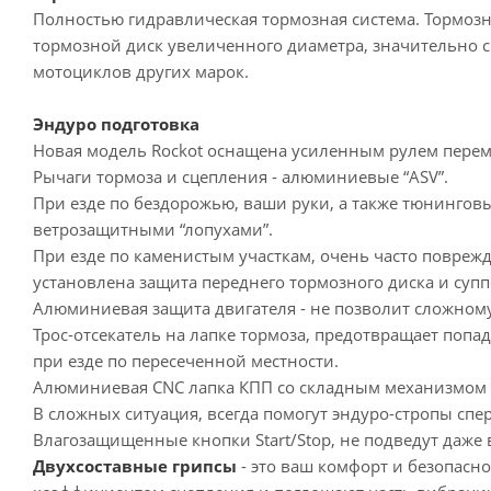
Полностью гидравлическая тормозная система. Тормозны
тормозной диск увеличенного диаметра, значительно сн
мотоциклов других марок.
Эндуро подготовка
Новая модель Rockot оснащена усиленным рулем переме
Рычаги тормоза и сцепления - алюминиевые “ASV”.
При езде по бездорожью, ваши руки, а также тюнинговы
ветрозащитными “лопухами”.
При езде по каменистым участкам, очень часто повреж
установлена защита переднего тормозного диска и супп
Алюминиевая защита двигателя - не позволит сложному
Трос-отсекатель на лапке тормоза, предотвращает поп
при езде по пересеченной местности.
Алюминиевая CNC лапка КПП со складным механизмом -
В сложных ситуация, всегда помогут эндуро-стропы спе
Влагозащищенные кнопки Start/Stop, не подведут даже 
Двухсоставные грипсы
- это ваш комфорт и безопасн