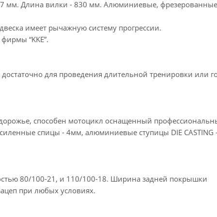
37 мм. Длина вилки - 830 мм. Алюминиевые, фрезерованны
одвеска имеет рычажную систему прогрессии.
 фирмы “KKE”.
т достаточно для проведения длительной тренировки или г
здорожье, способен мотоцикл оснащенный профессиональ
иленные спицы - 4мм, алюминиевые ступицы DIE CASTING - 
остью 80/100-21, и 110/100-18. Ширина задней покрышки
зацеп при любых условиях.