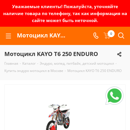
Уважаемые клиенты! Пожалуйста, уточняйте
наличие товара по телефону, так как информация на
сайте может быть неточной.
Мотоцикл KAYO T6 250 ENDURO | Зел-мото
0
Мотоцикл KAYO T6 250 ENDURO
Главная
-
Каталог
-
Эндуро, мопед, питбайк, детский мотоцикл
-
Купить эндуро мотоцикл в Москве
-
Мотоцикл KAYO T6 250 ENDURO