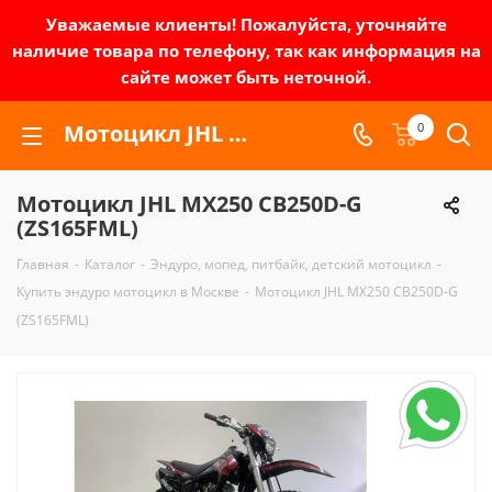
Уважаемые клиенты! Пожалуйста, уточняйте
наличие товара по телефону, так как информация на
сайте может быть неточной.
Мотоцикл JHL MX250 CB250D-G (ZS165FML) | Зел-мото
0
Мотоцикл JHL MX250 CB250D-G
(ZS165FML)
Главная
-
Каталог
-
Эндуро, мопед, питбайк, детский мотоцикл
-
Купить эндуро мотоцикл в Москве
-
Мотоцикл JHL MX250 CB250D-G
(ZS165FML)