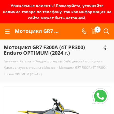
Уважаемые клиенты! Пожалуйста, уточняйте
наличие товара по телефону, так как информация на
сайте может быть неточной.
Мотоцикл GR7 F300A (4T PR300) Enduro OPTIMUM (2024 г.) | Зел-мото
0
Мотоцикл GR7 F300A (4T PR300)
Enduro OPTIMUM (2024 г.)
Главная
-
Каталог
-
Эндуро, мопед, питбайк, детский мотоцикл
-
Купить эндуро мотоцикл в Москве
-
Мотоцикл GR7 F300A (4T PR300)
Enduro OPTIMUM (2024 г.)