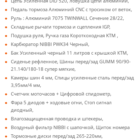
Цепь Усиленная DID 520, ловушка цепи алюминий,
Педаль тормоза Алюминий CNC c тросиком от веток,
Руль : Алюминий 7075 TWINWALL Сечение 28/22,
Складные рычаги тормоза и сцепления IGP,
Подушка руля, Ручка газа Короткоходная KTM ,
Карбюратор NIBBI PWK34 Черный,
Бак Усиленный черный 11 литров с крышкой КТМ,
Сиденье рефленное, Шины перед/зад GUMM 90/90-
21.140/180-18 супер мягкие,
Камеры шин 4 мм, Спицы усиленные сталь перед/зад
3,95мм/4 мм,
Счетчик моточасов + Цифровой спидометр,
Фара 5 диодов + ходовые огни, Стоп сигнал
диодный,
Влагозащищенная проводка и штекеры,
Воздуный фильтр NIBBI с шапочкой, Щиток номера
Тормозные диски перед/зад 265-220мм,