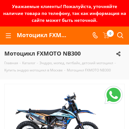
Уважаемые клиенты! Пожалуйста, уточняйте
наличие товара по телефону, так как информация на
сайте может быть неточной.
Мотоцикл FXMOTO NB300 | Зел-мото
0
Мотоцикл FXMOTO NB300
Главная
-
Каталог
-
Эндуро, мопед, питбайк, детский мотоцикл
-
Купить эндуро мотоцикл в Москве
-
Мотоцикл FXMOTO NB300