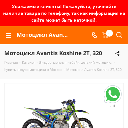
Уважаемые клиенты! Пожалуйста, уточняйте
наличие товара по телефону, так как информация на
сайте может быть неточной.
Мотоцикл Avantis Koshine 2Т, 320 | Зел-мото
0
Мотоцикл Avantis Koshine 2Т, 320
Главная
-
Каталог
-
Эндуро, мопед, питбайк, детский мотоцикл
-
Купить эндуро мотоцикл в Москве
-
Мотоцикл Avantis Koshine 2Т, 320