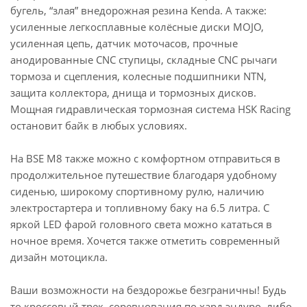
бугель, “злая” внедорожная резина Kenda. А также:
усиленные легкосплавные колёсные диски MOJO,
усиленная цепь, датчик моточасов, прочные
анодированные CNC ступицы, складные СNC рычаги
тормоза и сцепления, колесные подшипники NTN,
защита коллектора, днища и тормозных дисков.
Мощная гидравлическая тормозная система HSК Racing
остановит байк в любых условиях.
На BSE M8 также можно с комфортном отправиться в
продолжительное путешествие благодаря удобному
сиденью, широкому спортивному рулю, наличию
электростартера и топливному баку на 6.5 литра. C
яркой LED фарой головного света можно кататься в
ночное время. Хочется также отметить современный
дизайн мотоцикла.
Ваши возможности на бездорожье безграничны! Будь
то кроссовый трек, соревнования по хард эндуро, либо