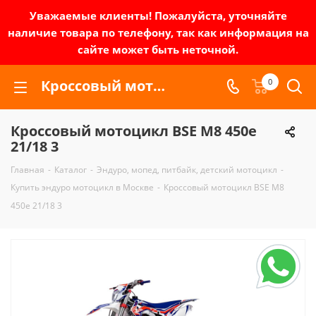
Уважаемые клиенты! Пожалуйста, уточняйте
наличие товара по телефону, так как информация на
сайте может быть неточной.
Кроссовый мотоцикл BSE M8 450e 21/18 3 | Зел-мото
0
Кроссовый мотоцикл BSE M8 450e
21/18 3
Главная
-
Каталог
-
Эндуро, мопед, питбайк, детский мотоцикл
-
Купить эндуро мотоцикл в Москве
-
Кроссовый мотоцикл BSE M8
450e 21/18 3