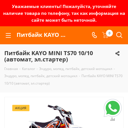
Уважаемые клиенты! Пожалуйста, уточняйте
наличие товара по телефону, так как информация на
сайте может быть неточной.
Питбайк KAYO MINI TS70 10/10 (автомат, эл.стартер) | Зел-мото
0
Питбайк KAYO MINI TS70 10/10
(автомат, эл.стартер)
Главная
-
Каталог
-
Эндуро, мопед, питбайк, детский мотоцикл
-
Эндуро, мопед, питбайк, детский мотоцикл
-
Питбайк KAYO MINI TS70
10/10 (автомат, эл.стартер)
АКЦИЯ