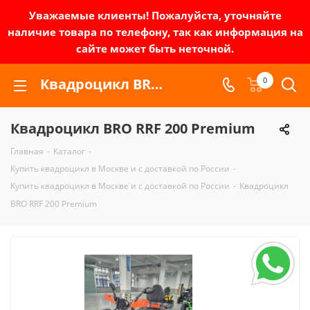
Уважаемые клиенты! Пожалуйста, уточняйте
наличие товара по телефону, так как информация на
сайте может быть неточной.
Квадроцикл BRO RRF 200 Premium | Зел-мото
0
Квадроцикл BRO RRF 200 Premium
Главная
-
Каталог
-
Купить квадроцикл в Москве и с доставкой по России
-
Купить квадроцикл в Москве и с доставкой по России
-
Квадроцикл
BRO RRF 200 Premium