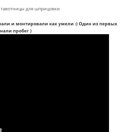
т тавотницы для шприцовки
мали и монтировали как умели :) Один из первых
нали пробег )