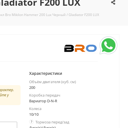
adiator F200 LUX
л Bro Mikilon Hammer 200 Lux Черный / Gladiator F200 LUX
Характеристики
Объём двигателя (куб. см)
200
арактер.
йте у
Коробка передач
Вариатор D-N-R
Колеса
10/10
?
Тормоза перед/зад
Диск(г)/Диск(г)