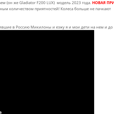
w (он же Gladiator F200 LUX) модель 2023 года.
НОВАЯ ПР
мным количеством приятностей! Колеса больше не пачкают
пившие в Россию Микилоны и езжу я и мои дети на нем и до 