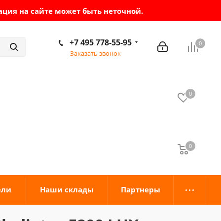
ация на сайте может быть неточной.
+7 495 778-55-95
0
Заказать звонок
0
0
0
ели
Наши склады
Партнеры