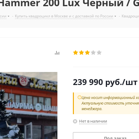
Hammer 200 Lux Черный / Gl
ссии
-
Купить квадроцикл в Москве и с доставкой по России
-
Квадроцик
239 990
руб.
/шт
Цена носит информационный х
Актуальную стоимость уточня
менеджера.
Нет в наличии
Под заказ