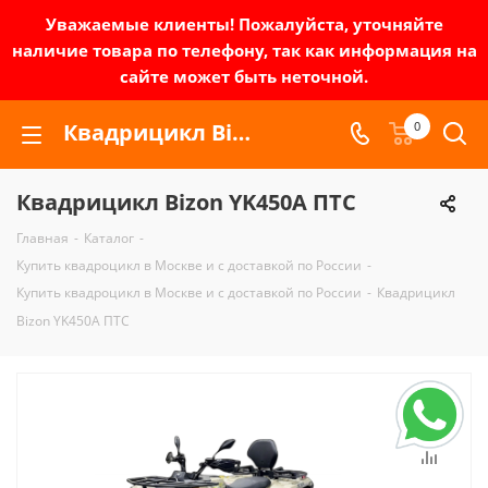
Уважаемые клиенты! Пожалуйста, уточняйте
наличие товара по телефону, так как информация на
сайте может быть неточной.
Квадрицикл Bizon YK450A ПТС | Зел-мото
0
Квадрицикл Bizon YK450A ПТС
Главная
-
Каталог
-
Купить квадроцикл в Москве и с доставкой по России
-
Купить квадроцикл в Москве и с доставкой по России
-
Квадрицикл
Bizon YK450A ПТС