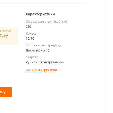
Характеристики
Объём двигателя (куб. см)
250
арактер.
Колеса
йте у
10/10
?
Тормоза перед/зад
Диск(г)/Диск(г)
Стартер
Ручной + электрический
Все характеристики
ину