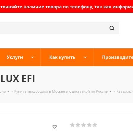
очняйте наличие товара по телефону, так как информ
Услуги
Как купить
Производит
LUX EFI
ссии
-
Купить квадроцикл в Москве и с доставкой по России
-
Квадрици