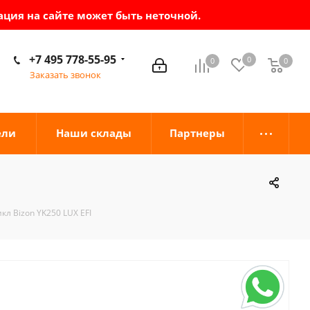
ация на сайте может быть неточной.
+7 495 778-55-95
0
0
0
0
Заказать звонок
ели
Наши склады
Партнеры
кл Bizon YK250 LUX EFI