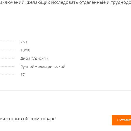
риключений, желающих исследовать отдаленные и труднод
250
10/10
Диск(г)/Диск(г)
Ручной + электрический
17
вил отзыв об этом товаре!
Остави