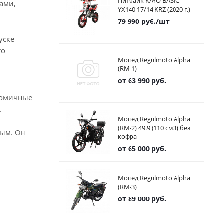
Питбайк KAYO BASIC
ами,
YX140 17/14 KRZ (2020 г.)
79 990
руб.
/шт
уске
то
Мопед Regulmoto Alpha
(RM-1)
от
63 990 руб.
ономичные
.
Мопед Regulmoto Alpha
(RM-2) 49.9 (110 см3) без
ным. Он
кофра
от
65 000 руб.
Мопед Regulmoto Alpha
(RM-3)
от
89 000 руб.