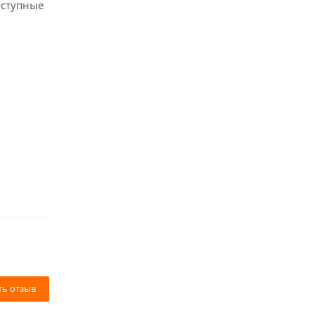
оступные
ть отзыв