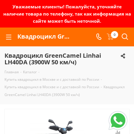
Уважаемые клиенты! Пожалуйста, уточняйте
наличие товара по телефону, так как информация на
сайте может быть неточной.
Квадроцикл GreenCamel Linhai LH40DA (3900W 50 км/ч) | Зел-мото
0
Квадроцикл GreenCamel Linhai
LH40DA (3900W 50 км/ч)
Главная
-
Каталог
-
Купить квадроцикл в Москве и с доставкой по России
-
Купить квадроцикл в Москве и с доставкой по России
-
Квадроцикл
GreenCamel Linhai LH40DA (3900W 50 км/ч)