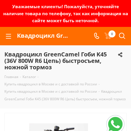
Уважаемые клиенты! Пожалуйста, уточняйте
наличие товара по телефону, так как информация на
сайте может быть неточной.
Квадроцикл GreenCamel Гоби K45 (36V 800W R6 Цепь) быстросъем, ножной тормоз | Зел-мото
0
Квадроцикл GreenCamel Гоби K45
(36V 800W R6 Цепь) быстросъем,
ножной тормоз
Главная
-
Каталог
-
Купить квадроцикл в Москве и с доставкой по России
-
Купить квадроцикл в Москве и с доставкой по России
-
Квадроцикл
GreenCamel Гоби K45 (36V 800W R6 Цепь) быстросъем, ножной тормоз