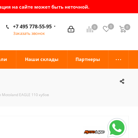
ация на сайте может быть неточной.
+7 495 778-55-95
0
0
0
0
Заказать звонок
ели
Наши склады
Партнеры
 Motoland EAGLE 110 кубов