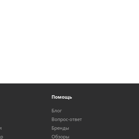
Помощь
Блог
Вопрос-ответ
и
Бренды
ар
Обзоры