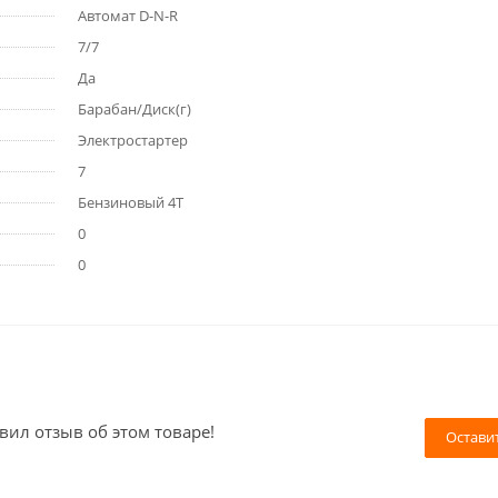
Автомат D-N-R
7/7
Да
Барабан/Диск(г)
Электростартер
7
Бензиновый 4Т
0
0
вил отзыв об этом товаре!
Остави