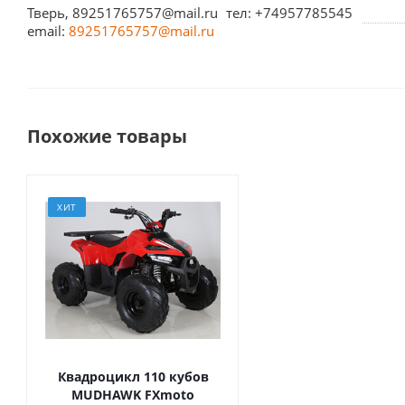
Тверь, 89251765757@mail.ru
тел: +74957785545
email:
89251765757@mail.ru
Похожие товары
ХИТ
Квадроцикл 110 кубов
MUDHAWK FXmoto