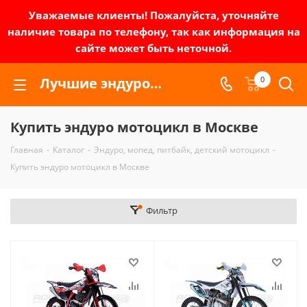
Уважаемые клиенты! Пожалуйста, уточняйте
наличие товара по телефону, так как информация на
сайте может быть неточной.
Лучшие эндуро мотоциклы, официально от дилера
0
Купить эндуро мотоцикл в Москве
Главная
-
Каталог
-
Эндуро, мопед, питбайк, детский мотоцикл
-
Купить эндуро мотоцикл в Москве
Фильтр