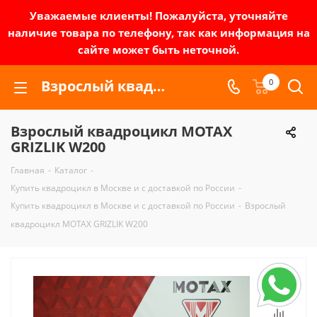
Уважаемые клиенты! Пожалуйста, уточняйте
наличие товара по телефону, так как информация на
сайте может быть неточной.
Взрослый квадроцикл MOTAX GRIZLIK W200 | Зел-мото
0
Взрослый квадроцикл MOTAX
GRIZLIK W200
Главная
-
Каталог
-
Купить квадроцикл в Москве и с доставкой по России
-
Купить квадроцикл в Москве и с доставкой по России
-
Взрослый
квадроцикл MOTAX GRIZLIK W200