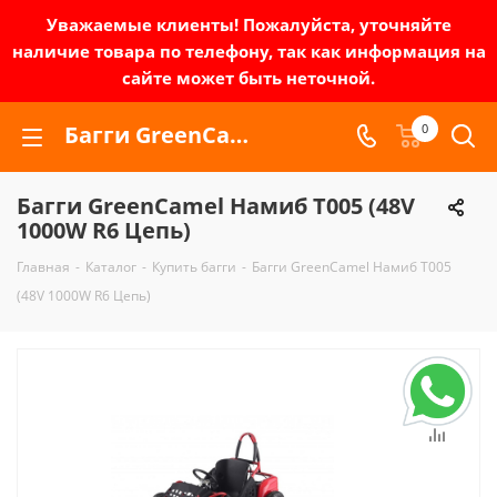
Уважаемые клиенты! Пожалуйста, уточняйте
наличие товара по телефону, так как информация на
сайте может быть неточной.
Багги GreenCamel Намиб T005 (48V 1000W R6 Цепь) | Зел-мото
0
Багги GreenCamel Намиб T005 (48V
1000W R6 Цепь)
Главная
-
Каталог
-
Купить багги
-
Багги GreenCamel Намиб T005
(48V 1000W R6 Цепь)